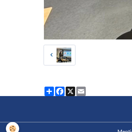
Partager
Facebook
X
Email
Mentio