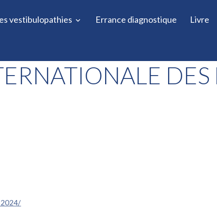
es vestibulopathies
Errance diagnostique
Livre
TERNATIONALE DES
r-2024/