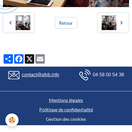
Retour
Partager
Facebook
X
Email
contact@afvb.info
04 58 00 54 38
Mentions légales
Politique de confidentialité
Gestion des cookies