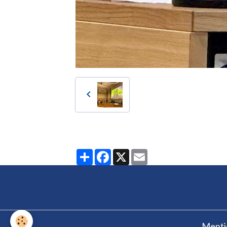
Partager
Facebook
X
Email
Mentio