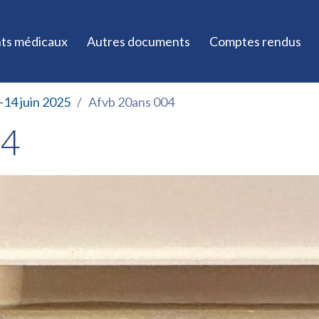
ts médicaux
Autres documents
Comptes rendus
-14 juin 2025
Afvb 20ans 004
04